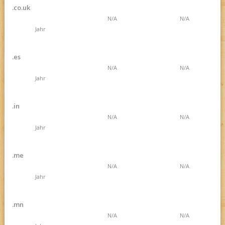
.co.uk
N/A
N/A
Jahr
.es
N/A
N/A
Jahr
.in
N/A
N/A
Jahr
.me
N/A
N/A
Jahr
.mn
N/A
N/A