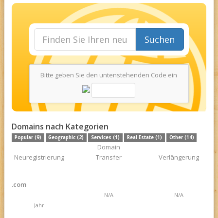
Suchen
Bitte geben Sie den untenstehenden Code ein
Domains nach Kategorien
Popular (9)
Geographic (2)
Services (1)
Real Estate (1)
Other (14)
Domain
Neuregistrierung
Transfer
Verlängerung
.com
N/A
N/A
Jahr