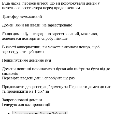
Будь ласка, переконайтеся, що ви розблокували домен у
поточного реєстратора перед продовженням
Трансфер неможливий
Домен, який ви ввели, не зареєстровано
Якщо домен був нещодавно зареєстрований, можливо,
доведеться повторити спробу пізніше.
В якості альтернативи, ви можете виконати пошук, щоб
зареєструвати цей домен.
Неприпустиме доменне ім'я
Домени повинні починатися з букви або цифри
та бути від
до
символів
Перевірте введені дані і спробуйте ще раз.
Продовжити для реєстрації домену за
Перенести домен до нас
та продовжити на 1 рік* за
Запропоновані домени
Генерую для вас продозиції
Додати у кошик
Додано
Зайнятий