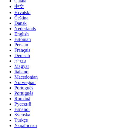
Català
中文
Hrvatski
Čeština
Dansk
Nederlands
English
Estonian
Persian
Français
Deutsch
עברית
Magyar
Italiano
Macedonian
Norwegian
Português
Português
Română
Русский
Español
Svenska
Türkçe
Українська