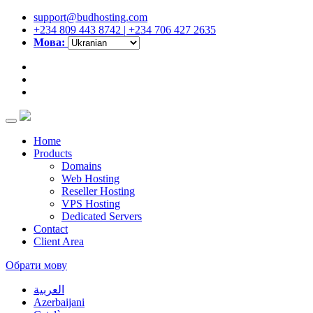
support@budhosting.com
+234 809 443 8742 | +234 706 427 2635
Мова:
Home
Products
Domains
Web Hosting
Reseller Hosting
VPS Hosting
Dedicated Servers
Contact
Client Area
Обрати мову
العربية
Azerbaijani