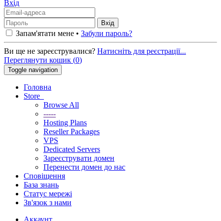
Вхід
Запам'ятати мене •
Забули пароль?
Ви ще не зареєструвалися?
Натисніть для реєстрації...
Переглянути кошик (
0
)
Toggle navigation
Головна
Store
Browse All
-----
Hosting Plans
Reseller Packages
VPS
Dedicated Servers
Зареєструвати домен
Перенести домен до нас
Сповіщення
База знань
Статус мережі
Зв'язок з нами
Аккаунт