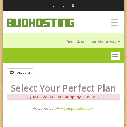
0
Вхід
Обрати мову
Togg
navig
Показати
Select Your Perfect Plan
Група не має доступних продуктів/послуг
Powered by
WHMCompleteSolution